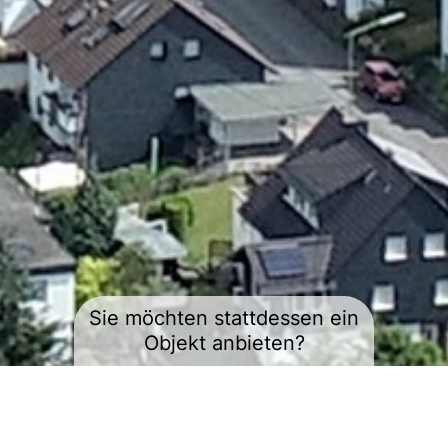
Sie möchten stattdessen ein
Objekt anbieten?
e2e-
EIGENE OBJEKTE VERKAUFEN ODER
directly-
to-
VERMIETEN